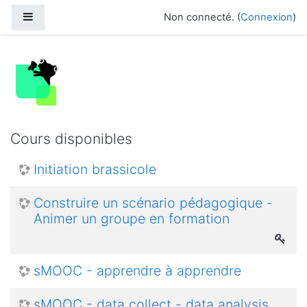
Passer au contenu principal
Panneau latéral
Non connecté. (
Connexion
)
Cours disponibles
Initiation brassicole
Construire un scénario pédagogique -
Animer un groupe en formation
sMOOC - apprendre à apprendre
sMOOC - data collect - data analysis